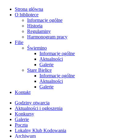
Strona główna
O bibliotece
Informacje ogólne
Historia
Regulaminy
Harmonogram pracy
Filie
Świemino
Informacje ogólne
Aktualności
Galerie
Stare Bielice
Informacje ogólne
Aktualności
Galerie
Kontakt
Godziny otwarcia
Aktualności i ogłoszenia
Konkursy
Galerie
Poczta
Lokalny Klub Kodowania
Archiwum