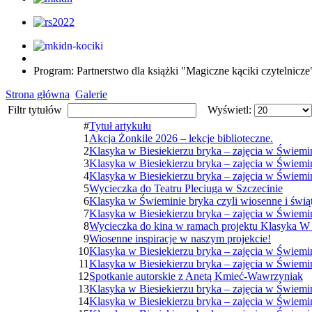
Program: Partnerstwo dla książki "Magiczne kąciki czytelnic
Strona główna
Galerie
Filtr tytułów
Wyświetl:
#
Tytuł artykułu
1
Akcja Żonkile 2026 – lekcje biblioteczne.
2
Klasyka w Biesiekierzu bryka – zajęcia w Świemi
3
Klasyka w Biesiekierzu bryka – zajęcia w Świemi
4
Klasyka w Biesiekierzu bryka – zajęcia w Świemi
5
Wycieczka do Teatru Pleciuga w Szczecinie
6
Klasyka w Świeminie bryka czyli wiosenne i świąt
7
Klasyka w Biesiekierzu bryka – zajęcia w Świemi
8
Wycieczka do kina w ramach projektu Klasyka W 
9
Wiosenne inspiracje w naszym projekcie!
10
Klasyka w Biesiekierzu bryka – zajęcia w Świemi
11
Klasyka w Biesiekierzu bryka – zajęcia w Świemi
12
Spotkanie autorskie z Anetą Kmieć-Wawrzyniak
13
Klasyka w Biesiekierzu bryka – zajęcia w Świemi
14
Klasyka w Biesiekierzu bryka – zajęcia w Świemi