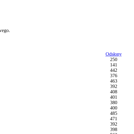
wego.
Odsłony
250
141
442
376
463
392
408
401
380
400
485
471
392
398