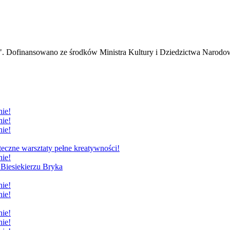
ze". Dofinansowano ze środków Ministra Kultury i Dziedzictwa Narodo
nie!
nie!
nie!
eczne warsztaty pełne kreatywności!
nie!
Biesiekierzu Bryka
nie!
nie!
nie!
nie!