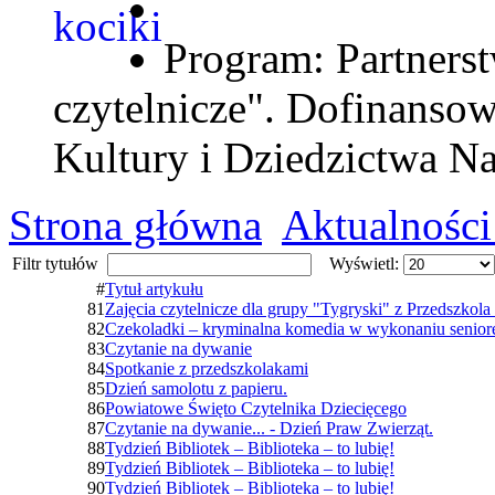
Program: Partnerst
czytelnicze". Dofinanso
Kultury i Dziedzictwa N
Strona główna
Aktualności
Filtr tytułów
Wyświetl:
#
Tytuł artykułu
81
Zajęcia czytelnicze dla grupy "Tygryski" z Przedszkol
82
Czekoladki – kryminalna komedia w wykonaniu senior
83
Czytanie na dywanie
84
Spotkanie z przedszkolakami
85
Dzień samolotu z papieru.
86
Powiatowe Święto Czytelnika Dziecięcego
87
Czytanie na dywanie... - Dzień Praw Zwierząt.
88
Tydzień Bibliotek – Biblioteka – to lubię!
89
Tydzień Bibliotek – Biblioteka – to lubię!
90
Tydzień Bibliotek – Biblioteka – to lubię!