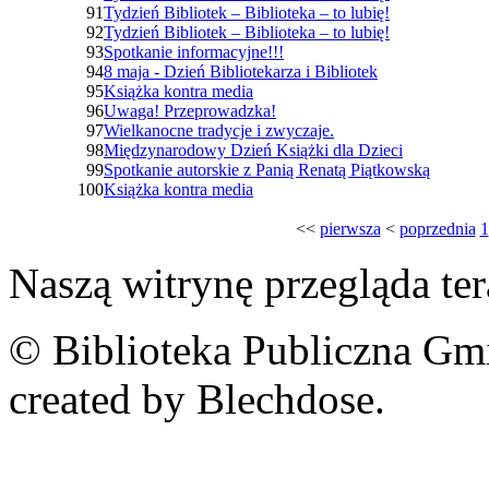
91
Tydzień Bibliotek – Biblioteka – to lubię!
92
Tydzień Bibliotek – Biblioteka – to lubię!
93
Spotkanie informacyjne!!!
94
8 maja - Dzień Bibliotekarza i Bibliotek
95
Książka kontra media
96
Uwaga! Przeprowadzka!
97
Wielkanocne tradycje i zwyczaje.
98
Międzynarodowy Dzień Książki dla Dzieci
99
Spotkanie autorskie z Panią Renatą Piątkowską
100
Książka kontra media
<<
pierwsza
<
poprzednia
1
Naszą witrynę przegląda te
© Biblioteka Publiczna Gm
created by Blechdose.