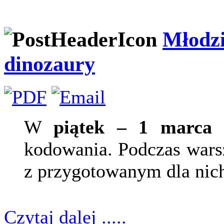
Młodzi
dinozaury
W
piątek – 1 marca
o
kodowania. Podczas warsz
z przygotowanym dla nic
Czytaj dalej .....