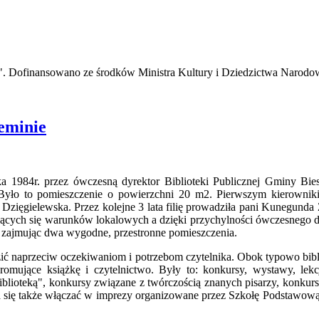
ze". Dofinansowano ze środków Ministra Kultury i Dziedzictwa Narodo
ieminie
a 1984r. przez ówczesną dyrektor Biblioteki Publicznej Gminy Bies
. Było to pomieszczenie o powierzchni 20 m2. Pierwszym kierowniki
a Dzięgielewska. Przez kolejne 3 lata filię prowadziła pani Kunegunda
cych się warunków lokalowych a dzięki przychylności ówczesnego dyre
o zajmując dwa wygodne, przestronne pomieszczenia.
ć naprzeciw oczekiwaniom i potrzebom czytelnika. Obok typowo bibl
omujące książkę i czytelnictwo. Były to: konkursy, wystawy, lekc
iblioteką", konkursy związane z twórczością znanych pisarzy, konkursy 
ra się także włączać w imprezy organizowane przez Szkołę Podstawow