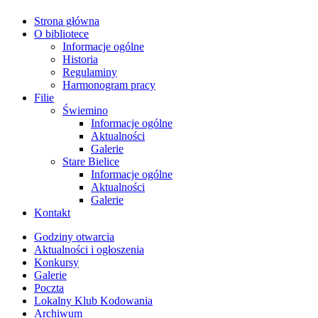
Strona główna
O bibliotece
Informacje ogólne
Historia
Regulaminy
Harmonogram pracy
Filie
Świemino
Informacje ogólne
Aktualności
Galerie
Stare Bielice
Informacje ogólne
Aktualności
Galerie
Kontakt
Godziny otwarcia
Aktualności i ogłoszenia
Konkursy
Galerie
Poczta
Lokalny Klub Kodowania
Archiwum