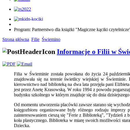
Program: Partnerstwo dla książki "Magiczne kąciki czytelnic
Strona główna
Filie
Świemino
Informacje o Filii w Św
Filia w Świeminie została powołana do życia 24 październik
znajdowała się na terenie świetlicy wiejskiej w Świeminie
kierownictwo nad biblioteką na dwa lata przejęła pani Elżbiet
jest przez Anetę Krasowską. W roku 1994 z powodu pogarszają
budynku szkolnego w którym znajduje się do dnia dzisiejszeg
Od momentu utworzenia placówki zawsze starano się wychodzi
księgozbioru organizowane były różnego rodzaju imprezy pr
zainteresowaniem cieszą się "Ferie z Biblioteką", "Tydzień z b
koła plastycznego. Biblioteka w miarę swoich możliwości sta
Dziecka.