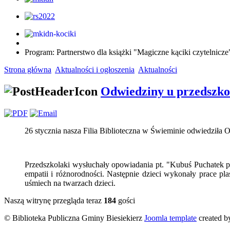
Program: Partnerstwo dla książki "Magiczne kąciki czytelnic
Strona główna
Aktualności i ogłoszenia
Aktualności
Odwiedziny u przedszk
26 stycznia nasza Filia Biblioteczna w Świeminie odwiedziła 
Przedszkolaki wysłuchały opowiadania pt. "Kubuś Puchatek poz
empatii i różnorodności. Następnie dzieci wykonały prace 
uśmiech na twarzach dzieci.
Naszą witrynę przegląda teraz
184
gości
© Biblioteka Publiczna Gminy Biesiekierz
Joomla template
created b