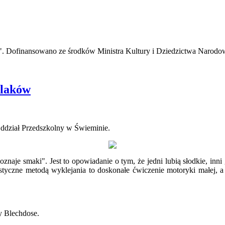
ze". Dofinansowano ze środków Ministra Kultury i Dziedzictwa Narodo
olaków
Oddział Przedszkolny w Świeminie.
naje smaki". Jest to opowiadanie o tym, że jedni lubią słodkie, inni
plastyczne metodą wyklejania to doskonałe ćwiczenie motoryki małe
y Blechdose.