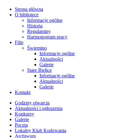
Strona główna
O bibliotece
Informacje ogólne
Historia
Regulaminy
Harmonogram pracy
Filie
Świemino
Informacje ogólne
Aktualności
Galerie
Stare Bielice
Informacje ogólne
Aktualności
Galerie
Kontakt
Godziny otwarcia
Aktualności i ogłoszenia
Konkursy
Galerie
Poczta
Lokalny Klub Kodowania
Archiwum