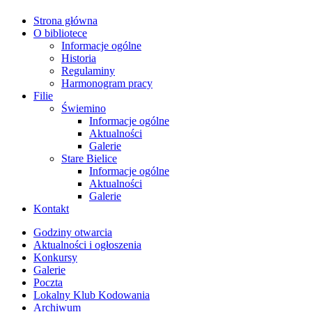
Strona główna
O bibliotece
Informacje ogólne
Historia
Regulaminy
Harmonogram pracy
Filie
Świemino
Informacje ogólne
Aktualności
Galerie
Stare Bielice
Informacje ogólne
Aktualności
Galerie
Kontakt
Godziny otwarcia
Aktualności i ogłoszenia
Konkursy
Galerie
Poczta
Lokalny Klub Kodowania
Archiwum