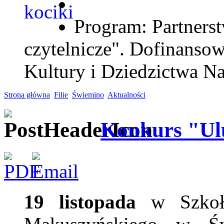
Program: Partnerst
czytelnicze". Dofinanso
Kultury i Dziedzictwa N
Strona główna
Filie
Świemino
Aktualności
Konkurs "Ulu
19 listopada
w Szkoła