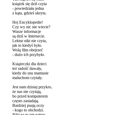
książek się dziś czyta
- powiedziała jedna
z kąta, gdzieś ukryta.
Hej Encyklopedie!
Czy wy nic nie wiecie?
Wasze informacje
są dziś w Internecie.
Lektur nikt nie czyta,
jak to kiedyś było.
Wolą film obejrzeć
- dużo ich przybyło.
Książeczki dla dzieci
też radość dawały,
kiedy do snu mamusie
maluchom czytały.
Jest nam dzisiaj przykro,
że nas nie czytają,
bo przed komputerem
często zasiadają.
Bardziej psują oczy
- kogo to obchodzi.
Nikt na to nie patrzy,