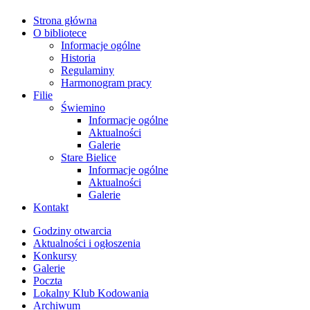
Strona główna
O bibliotece
Informacje ogólne
Historia
Regulaminy
Harmonogram pracy
Filie
Świemino
Informacje ogólne
Aktualności
Galerie
Stare Bielice
Informacje ogólne
Aktualności
Galerie
Kontakt
Godziny otwarcia
Aktualności i ogłoszenia
Konkursy
Galerie
Poczta
Lokalny Klub Kodowania
Archiwum