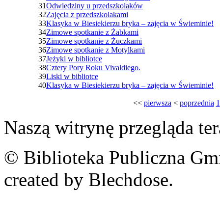
31
Odwiedziny u przedszkolaków
32
Zajęcia z przedszkolakami
33
Klasyka w Biesiekierzu bryka – zajęcia w Świeminie!
34
Zimowe spotkanie z Żabkami
35
Zimowe spotkanie z Żuczkami
36
Zimowe spotkanie z Motylkami
37
Jeżyki w bibliotce
38
Cztery Pory Roku Vivaldiego.
39
Liski w bibliotce
40
Klasyka w Biesiekierzu bryka – zajęcia w Świeminie!
<<
pierwsza
<
poprzednia
1
Naszą witrynę przegląda te
© Biblioteka Publiczna Gm
created by Blechdose.