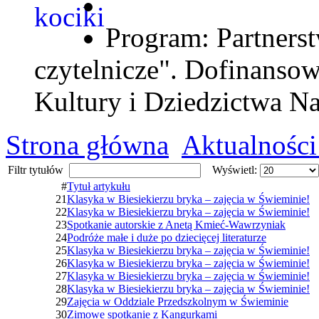
Program: Partnerst
czytelnicze". Dofinanso
Kultury i Dziedzictwa N
Strona główna
Aktualności
Filtr tytułów
Wyświetl:
#
Tytuł artykułu
21
Klasyka w Biesiekierzu bryka – zajęcia w Świeminie!
22
Klasyka w Biesiekierzu bryka – zajęcia w Świeminie!
23
Spotkanie autorskie z Anetą Kmieć-Wawrzyniak
24
Podróże małe i duże po dziecięcej literaturze
25
Klasyka w Biesiekierzu bryka – zajęcia w Świeminie!
26
Klasyka w Biesiekierzu bryka – zajęcia w Świeminie!
27
Klasyka w Biesiekierzu bryka – zajęcia w Świeminie!
28
Klasyka w Biesiekierzu bryka – zajęcia w Świeminie!
29
Zajęcia w Oddziale Przedszkolnym w Świeminie
30
Zimowe spotkanie z Kangurkami