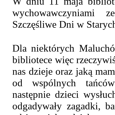
W dniu 11 maja bibliot
wychowawczyniami 
Szczęśliwe Dni w Starych
Dla niektórych Maluchó
bibliotece więc rzeczywiś
nas dzieje oraz jaką mam
od wspólnych tańców
następnie dzieci wysłuc
odgadywały zagadki, ba